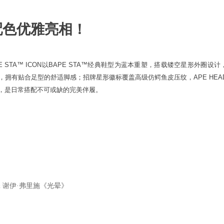
华配色优雅亮相！
E STA™ ICON
以
BAPE STA™
经典鞋型为蓝本重塑，
搭载
镂空星形外圈设计
，
拥有
贴合
足
型的
舒适脚感；招牌星形徽标覆盖高级仿
鳄鱼皮压纹，
APE HEA
，是
日常搭配不可或缺的
完美
伴履。
 谢伊·弗里施《光晕》