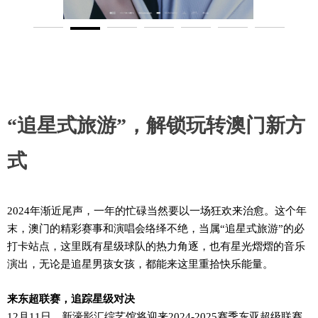
“追星式旅游”，解锁玩转澳门新方
式
2024年渐近尾声
，
一年的忙碌
当然
要以一场狂欢来治愈。
这个年
末，
澳门
的
精彩赛事和演唱会络绎不绝
，
当属“
追星式旅游”的必
打卡站点，这里
既有
星级球队的热力角逐，
也有星光熠熠
的音乐
演出，
无论是
追星
男孩女孩
，
都能来这里
重
拾快乐能量。
来东超联赛，追踪星级对决
12月11日，新濠影汇综艺馆将迎来
2024-2025赛季东亚超级联赛