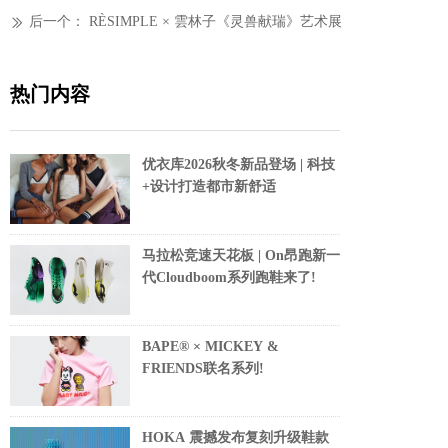
后一个：
RÈSIMPLE × 雲林子《灵兽献瑞》艺术展
ꅀ
热门内容
优衣库2026秋冬新品登场 | 科技
+设计打造都市新舒适
马拉松竞速天花板 | On昂跑新一
代Cloudboom系列跑鞋来了!
BAPE® × MICKEY &
FRIENDS联名系列!
HOKA 震撼发布复刻升级鞋款