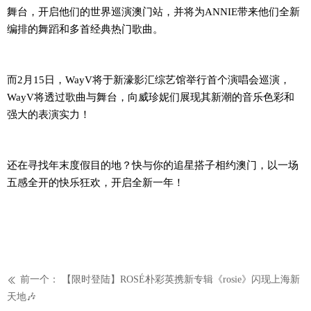
舞台，开启他们
的
世界巡演澳门站
，
并
将为ANNIE带来他们全新
编排的舞蹈和多首经典热门歌曲。
而
2月15日，
WayV
将
于新
濠影汇综
艺馆举行
首个演唱会巡
演
，
WayV
将透过歌曲与舞台，向
威珍妮们
展现其新潮的音乐色彩和
强大的表演实力！
还在寻找年末度假目的地？快与
你的追星搭子
相约
澳门
，以
一场
五感全开的
快乐
狂欢
，
开启全新一
年
！
前一个：
【限时登陆】ROSÉ朴彩英携新专辑《rosie》闪现上海新
ꅃ
天地🎶