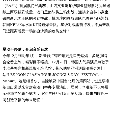
（EASL）首届澳门经典赛
，由
四支亚洲顶级职业篮球队将为球迷
献上两场精彩
较量
。
澳门黑熊
队
将主场出战，迎接来自
林书豪坐
镇
的新北国王
队
的强劲挑战，
桃园璞园领航猿
队
也将
在当晚
迎战
韩国KBL亚军水原KT音速爆音
队
。
星级对战蓄势待发，不妨来
澳
门近距离感受一场热血沸腾的攻防交锋！
星动
不停歇
，开启音乐狂欢
今年12月到明年1月，新濠影汇综艺馆更是星光熠熠，
多场演唱
会
轮番上阵，精彩目不暇接
。12
月28日，
韩国人气男演员兼歌手
李准基
将亮相
新濠影汇综艺馆
，
带来他的亚洲巡回演唱会
澳门
站
“
LEE JOON GI ASIA TOUR JOONGI
’
S DAY : FESTIVAL in
Macau
”
。这
是继首尔、吉隆坡及
中国
台北后的第四站
，
也是李准
基自出道以来首次在澳门举办
专属演出
。
届时，李准基不仅
将展
示他独特的舞台魅力，
还
将与粉丝们
近距离
互动，
快来
与
欧巴一
同
创造
幸福的年末记忆！