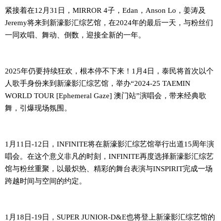
紧接着在
12月31日
，
MIRROR 4子，Edan，Anson Lo，姜涛及
Jeremy将
来到
新濠影汇综艺馆
，
在2024年的最后一天，
与粉丝们
一同欢唱、舞动
、倒数
，
迎接全新的一年。
2025年仍
要
持续狂欢
，根本停不下来！
1月4日，
泰民将首次以个
人歌手身份来
到
新濠影汇综艺馆，
举办
“
2024-25 TAEMIN
WORLD TOUR [Ephemeral Gaze] 澳门站
”
演唱会
，
带来经典歌
舞，引爆现场氛围。
1月11日
-12日
，
INFINITE
将
在新濠影汇综艺馆举行出道15周年演
唱会
。
在这个意义非凡的时刻，
INFINITE
再度
选择新濠影汇综艺
馆
与
粉丝
重聚，
以最炽热、精彩的舞台表演
与
INSPIRIT
完成一场
跨越时间与空间的约定
。
1月18日-19日，
SUPER JUNIOR-D&E
也将登上新濠影汇综艺馆的