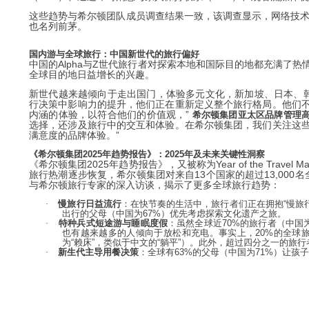
这些趋势与希尔顿团队成员调查结果一致，该调查显示，网络技术和
也名列前茅。
国内游与全球旅行：中国新世代的旅行偏好
中国的Alpha与Z世代旅行者对探索本地和国际目的地都充满了
全球目的地日益增长的兴趣。
新世代越来越倾向于走出国门，体验多元文化，新加坡、日本、韩国
行决策中影响力的提升，他们正在重新定义整个旅行格局。他们
内涵的体验，以符合他们的价值观，”
希尔顿集团亚太区品牌管理高级副总
选择，还涉及旅行中的交互和体验。在希尔顿集团，我们关注这
满意度的品牌体验。”
《希尔顿集团2025年趋势报告》：2025年及未来关键性洞察
《希尔顿集团2025年趋势报告》，又被称为Year of the Tra
旅行热潮逐步恢复，希尔顿集团对来自13个国家的超过13,000
与希尔顿旅行专家的深入访谈，揭示了更多全球旅行趋势：
·
慢旅行日益流行
：在快节奏的生活中，旅行者们正在拥抱“慢旅
出行的父母（中国为67%）优先考虑探索文化遗产之旅。
·
特种兵式短途游与睡眠度假
：虽然全球近70%的旅行者（中国为
也有越来越多的人倾向于放松和充电。事实上，20%的全球旅行者（中
为“赖床”，类似于中文的“躺平”）。此外，超过四分之一的旅
·
新生代主导用餐决策
：全球有63%的父母（中国为71%）让