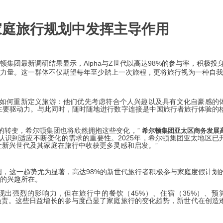
在家庭旅行规划中发挥主导作用
集团最新调研结果显示，Alpha与Z世代以高达98%的参与率，积极投
力量。这一群体不仅期望每年至少踏上一次旅程，更将旅行视为一种自我
Z世代如何重新定义旅游：他们优先考虑符合个人兴趣以及具有文化自豪感的
的主要驱动力。与此同时，随时随地进行数字连接是中国旅行者旅行体验的
性的转变，希尔顿集团也将欣然拥抱这些变化，”
希尔顿集团亚太区商务发展
认识到适应不断变化的需求的重要性。2025年，希尔顿集团亚太地区已
，让新兴世代及其家庭在旅行中收获更多灵感和启发。
”
中国，这一趋势尤为显著，高达98%的新世代旅行者积极参与家庭度假计划
子的兴趣所在。
出强烈的影响力，但在旅行中的餐饮（45%）、住宿（35%）、预
母负责。这些日益增长的参与度凸显了家庭旅行的变化趋势，新世代在创造