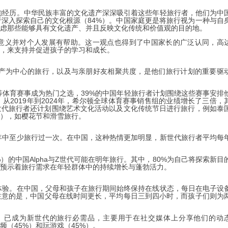
长的经历。中华民族丰富的文化遗产深深吸引着这些年轻旅行者，他们为中
行深入探索自己的文化根源（84%）。中国家庭更是将旅行视为一种与自
考虑那些能够具有文化遗产、并且反映文化传统和价值观的目的地。
育意义并对个人发展有帮助。这一观点也得到了中国家长的广泛认同，高
地，来支持并促进孩子的学习和成长。
化遗产为中心的旅行，以及与亲朋好友相聚共度，是他们旅行计划的重要驱
等体育赛事成为热门之选，39%的中国年轻旅行者计划围绕这些赛事安排
2019年到2024年，希尔顿全球体育赛事销售组的业绩增长了三倍，
新世代旅行者还计划围绕艺术文化活动以及文化传统节日进行旅行，例如泰
%），如樱花节和滑雪旅行。
去一年中至少旅行过一次。在中国，这种热情更加明显，新世代旅行者平均每
的中国Alpha与Z世代可能在明年旅行。其中，80%为自己将探索新目
预示着旅行需求在年轻群体中的持续增长与蓬勃活力。
行体验。在中国，父母和孩子在旅行期间始终保持在线状态，每日在电子设
注意的是，中国父母在线时间更长，平均每日三到四小时，而孩子们则为
8%）已成为新世代的旅行必需品，主要用于在社交媒体上分享他们的动
频（45%）和玩游戏（45%）。