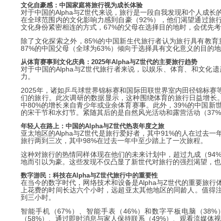
文化自豪感：中国家庭将旅行视为成长体验
对于中国的Alpha与Z世代来说，旅行是一段自我发现和个人成
在全球范围内的文化影响力感到自豪（92%），他们渴望通过旅
文化身份紧密相连的方式，67%的父母在选择目的地时，会优先
除了文化探索之外，85%的中国新生代旅行者认为旅行具有教
87%的中国父母（全球为63%）倾向于选择具有文化意义的目的
从体育赛事到文化庆典：2025年Alpha与Z世代的主要旅行趋势
对于中国的Alpha与Z世代旅行者来说，以娱乐、体育、和文
力。
2025年，诸如乒乓球世界锦标赛和国际田联世界室内田径锦标赛
们的旅行。此次调研的数据显示，这种围绕体育的旅行日益增长。从
中80%的增长来自青少年或业余体育赛事。此外，39%的中国
的宋干节和水灯节。紧随其后的是自然风光活动和露营活动（37
年轻人在路上：中国的Alpha与Z世代热衷年度之旅
亚太地区的Alpha与Z世代是旅行爱好者，其中91%的人在过
旅行两到三次，其中98%在过去一年中至少踏上了一次旅程。
这种对旅行的热情同样体现在他们的未来计划中，超过九成（94%）
地而引以为豪。这些发现不仅凸显了新世代对旅行的强烈渴望，也
数字游民：科技在Alpha与Z世代旅行中的重要性
在当今的数字时代，网络技术和设备是Alpha与Z世代的重要旅
上花费的时间长达六个小时，远超亚太其他地区的同龄人。值得
到三小时。
智能手机（67%）、智能手表（46%）和数字平板电脑（3
（58%）、通过即时消息与家人保持联系（49%）、观看流媒体视