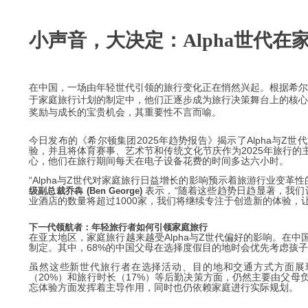
小声音，大决定：Alpha世代
在中国，一场由年轻世代引领的旅行变化正在悄然兴起。根据希尔顿
于家庭旅行计划的制定中，他们正逐步成为旅行决策舞台上的核心
奖励与成长的宝贵机会，其重要性不言而喻。
今日发布的《希尔顿集团2025年趋势报告》揭示了Alpha与
验，并且将体育赛事、艺术节和传统文化节庆作为2025年旅行
心，他们在旅行期间每天在电子设备花费的时间多达六小时。
“Alpha与Z世代对家庭旅行日益增长的影响预示着旅游行业变革
表示，
“
随着这些趋势日趋显著，我们
级副总裁乔犇 (Ben George)
业酒店的数量将超过1000家，我们将继续专注于创造新的体验
下一代领航者：年轻旅行者如何引领家庭旅行
在亚太地区，家庭旅行越来越受Alpha与Z世代偏好的影响。在
制定。其中，68%的中国父母在选择度假目的地时会优先考虑孩
虽然这些新世代旅行者在选择活动、目的地和交通方式方面展现
（20%）和旅行时长（17%）等后勤决策方面，仍然主要由父
忘体验方面发挥着主导作用，同时也仍依赖家庭进行实际规划。