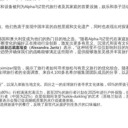
设备被列为Alpha与Z世代旅行者及其家庭的首要设施，娱乐和亲子活
热情。他们热衷于发现中国丰富的自然景观和文化遗产，同时也表现出对探
和澳大利亚成为他们的热门目的地之选。“随着Alpha与Z世代在家庭
不断变化的偏好正在推动行业创新，激发出更多有意义、沉浸式和富有文
表示，“这种转变不仅仅影响到目的
裁嘉瑞姿（Alexandra Jaritz）
些趋势并确保我们的战略能够满足这些期许，提供能够激发灵感并丰富旅
vel Maximizer报告，揭示了旅行者如何寻求放松与有意义旅行的优化组合。随
名全球旅行者的全面调查、来自4,100多名希尔顿集团团队成员的分享，以
行”，以深入体验当地文化。四分之一的全球旅行者寻求文化体验，65%的带孩
80%）行程满满充满活力，甚至20%的旅行者计划在2025年进行户外探险，
国为22%）在度假期间享受“hurkle-durkling”的艺术（苏格兰短语，
行者表示会预订提高睡眠质量的水疗或健康体验。
孩子选择旅途中的餐厅，反映了新世代从披萨到生鱼片的口味偏好。