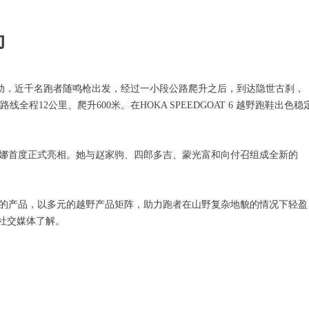
动
年华活动，近千名跑者随鸣枪出发，经过一小段公路爬升之后，到达隐世古刹，
12公里、爬升600米。在HOKA SPEEDGOAT 6 越野跑鞋出色稳
安娜首度正式亮相。她与赵家驹、四郎多吉、蒙光富和向付召组成全新的
求的产品，以多元的越野产品矩阵，助力跑者在山野复杂地貌的情况下轻盈
A社交媒体了解。