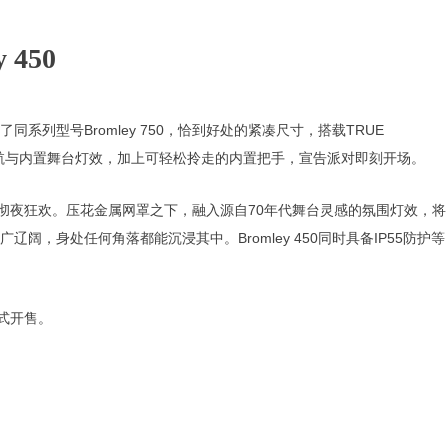
 450
Bromley 750
TRUE
了同系列型号
，恰到好处的紧凑尺寸，搭载
航与内置舞台灯效，
加上可轻松拎走的内置把手
，宣告派对即刻开场。
70
彻夜狂欢。压花金属网罩之下，融入源自
年代舞台灵感的氛围灯效，将
Bromley 450
IP55
广辽阔，身处任何角落都能沉浸其中。
同时
具备
防护等
式
开售。