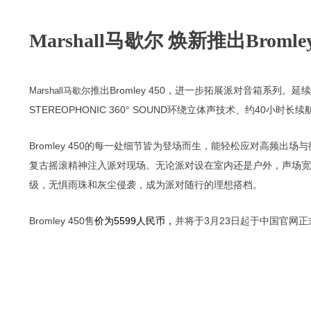
Marshall马歇尔 焕新推出Bromley
Bromley 450
Marshall
马歇尔
推出
，进一步拓展派对音箱系列。延续
STEREOPHONIC 360° SOUND
40
环绕立体声技术、约
小时长续
Bromley 450
的每一处细节皆为登场而生，能轻松应对高频出场与
复古摇滚精神注入派对现场
。
无论派对设在室内还是户外，声场宽
级，无惧雨珠和灰尘侵袭
，
成为
派对随行的理想搭档
。
Bromley 450
5599
3
23
售
价为
人民币
，
并将于
月
日起于
中国官网正