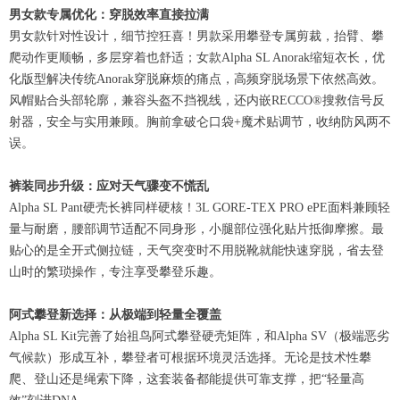
男女款专属优化：穿脱效率直接拉满
男女款针对性设计，细节控狂喜！男款采用攀登专属剪裁，抬臂、攀
爬动作更顺畅，多层穿着也舒适；女款Alpha SL Anorak缩短衣长，优
化版型解决传统Anorak穿脱麻烦的痛点，高频穿脱场景下依然高效。
风帽贴合头部轮廓，兼容头盔不挡视线，还内嵌RECCO®搜救信号反
射器，安全与实用兼顾。胸前拿破仑口袋+魔术贴调节，收纳防风两不
误。
裤装同步升级：应对天气骤变不慌乱
Alpha SL Pant硬壳长裤同样硬核！3L GORE-TEX PRO ePE面料兼顾轻
量与耐磨，腰部调节适配不同身形，小腿部位强化贴片抵御摩擦。最
贴心的是全开式侧拉链，天气突变时不用脱靴就能快速穿脱，省去登
山时的繁琐操作，专注享受攀登乐趣。
阿式攀登新选择：从极端到轻量全覆盖
Alpha SL Kit完善了始祖鸟阿式攀登硬壳矩阵，和Alpha SV（极端恶劣
气候款）形成互补，攀登者可根据环境灵活选择。无论是技术性攀
爬、登山还是绳索下降，这套装备都能提供可靠支撑，把“轻量高