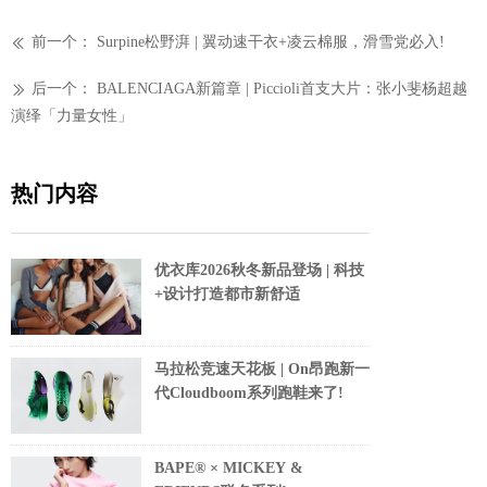
前一个：
Surpine松野湃 | 翼动速干衣+凌云棉服，滑雪党必入!
ꅃ
后一个：
BALENCIAGA新篇章 | Piccioli首支大片：张小斐杨超越
ꅀ
演绎「力量女性」
热门内容
优衣库2026秋冬新品登场 | 科技
+设计打造都市新舒适
马拉松竞速天花板 | On昂跑新一
代Cloudboom系列跑鞋来了!
BAPE® × MICKEY &